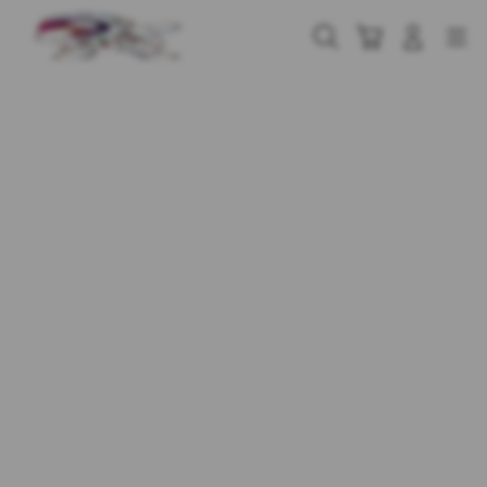
Skip
to
Cari
Troli
Login
Navigation
content