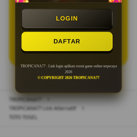
Minimal Deposit Rp. 10.000
Minimal Withdraw Rp 50.000
LOGIN
DAFTAR
LOGIN
DAFTAR
TROPICANA77 : Link login aplikasi resmi game online terpecaya
2026
© COPYRIGHT 2026 TROPICANA77
Layer Popup Close
TROPICANA77
>
TROPICANA77 Link Alternatif
>
TOTO TOGEL