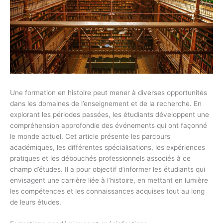
Une formation en histoire peut mener à diverses opportunités
dans les domaines de l’enseignement et de la recherche. En
explorant les périodes passées, les étudiants développent une
compréhension approfondie des événements qui ont façonné
le monde actuel. Cet article présente les parcours
académiques, les différentes spécialisations, les expériences
pratiques et les débouchés professionnels associés à ce
champ d’études. Il a pour objectif d’informer les étudiants qui
envisagent une carrière liée à l’histoire, en mettant en lumière
les compétences et les connaissances acquises tout au long
de leurs études.